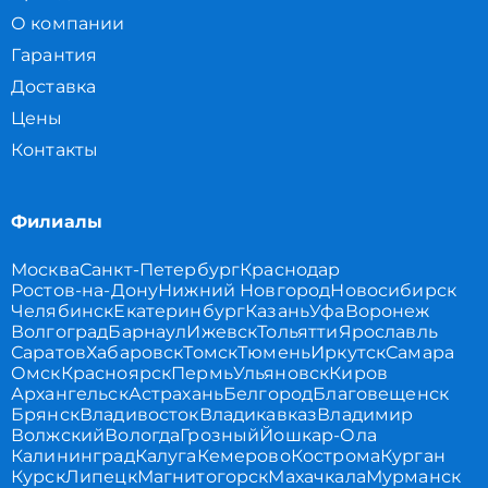
О компании
Гарантия
Доставка
Цены
Контакты
Филиалы
Москва
Санкт-Петербург
Краснодар
Ростов-на-Дону
Нижний Новгород
Новосибирск
Челябинск
Екатеринбург
Казань
Уфа
Воронеж
Волгоград
Барнаул
Ижевск
Тольятти
Ярославль
Саратов
Хабаровск
Томск
Тюмень
Иркутск
Самара
Омск
Красноярск
Пермь
Ульяновск
Киров
Архангельск
Астрахань
Белгород
Благовещенск
Брянск
Владивосток
Владикавказ
Владимир
Волжский
Вологда
Грозный
Йошкар-Ола
Калининград
Калуга
Кемерово
Кострома
Курган
Курск
Липецк
Магнитогорск
Махачкала
Мурманск