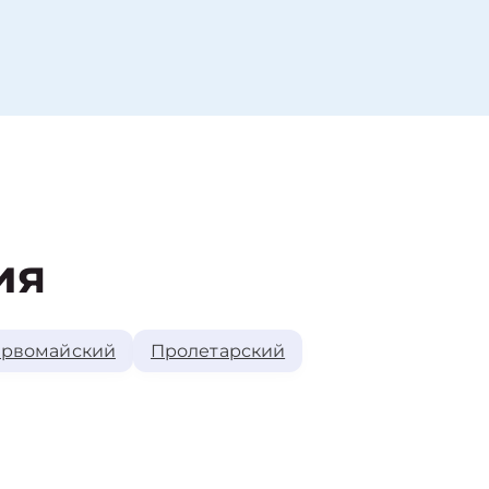
ия
рвомайский
Пролетарский