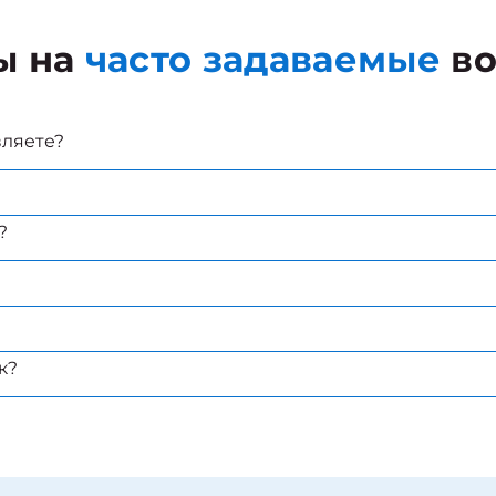
ы на
часто задаваемые
во
вляете?
?
к?