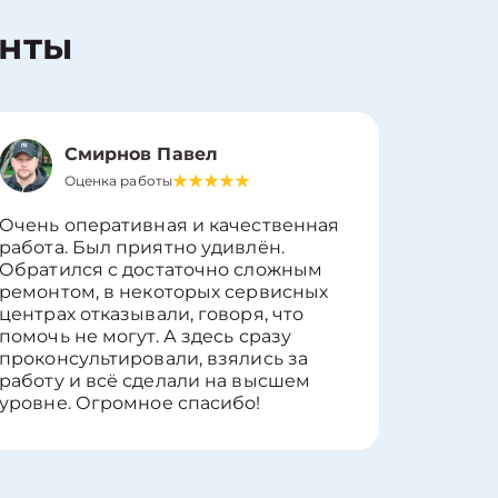
енты
Смирнов Павел
Оценка работы
О
Очень оперативная и качественная
Работу 
работа. Был приятно удивлён.
вопросы
Обратился с достаточно сложным
такие п
ремонтом, в некоторых сервисных
только 
центрах отказывали, говоря, что
информ
помочь не могут. А здесь сразу
оставит
проконсультировали, взялись за
здорово
работу и всё сделали на высшем
уровне. Огромное спасибо!