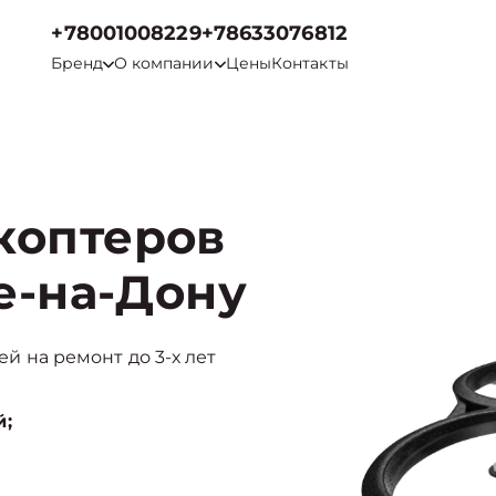
+78001008229
+78633076812
Бренд
О компании
Цены
Контакты
коптеров
ве-на-Дону
ей на ремонт до 3-х лет
й;